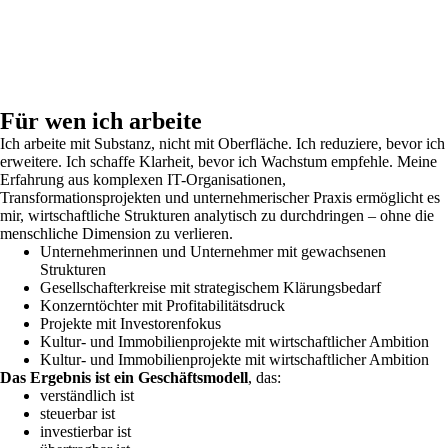
2. Formfreilegung
Wir identifizieren den wirtschaftlichen Kern. Was erzeugt
Zahlungsbereitschaft? Was ist Ballast?
3. Skulpturierung
Wir entwickeln eine klare Erlöslogik. Klare Rollen. Klare
Verantwortlichkeiten. Klare Angebotsarchitektur.
Für wen ich arbeite
Ich arbeite mit Substanz, nicht mit Oberfläche. Ich reduziere, bevor ich
erweitere. Ich schaffe Klarheit, bevor ich Wachstum empfehle. Meine
Erfahrung aus komplexen IT-Organisationen,
Transformationsprojekten und unternehmerischer Praxis ermöglicht es
mir, wirtschaftliche Strukturen analytisch zu durchdringen – ohne die
menschliche Dimension zu verlieren.
Unternehmerinnen und Unternehmer mit gewachsenen
Strukturen
Gesellschafterkreise mit strategischem Klärungsbedarf
Konzerntöchter mit Profitabilitätsdruck
Projekte mit Investorenfokus
Kultur- und Immobilienprojekte mit wirtschaftlicher Ambition
Kultur- und Immobilienprojekte mit wirtschaftlicher Ambition
Das Ergebnis ist ein Geschäftsmodell
, das:
verständlich ist
steuerbar ist
investierbar ist