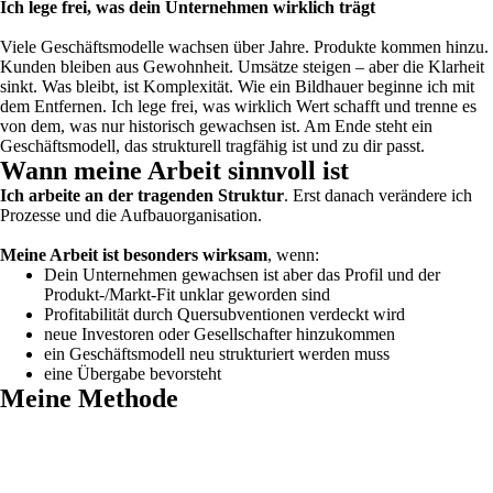
Ich lege frei, was dein Unternehmen wirklich trägt
Viele Geschäftsmodelle wachsen über Jahre. Produkte kommen hinzu.
Kunden bleiben aus Gewohnheit. Umsätze steigen – aber die Klarheit
sinkt. Was bleibt, ist Komplexität. Wie ein Bildhauer beginne ich mit
dem Entfernen. Ich lege frei, was wirklich Wert schafft und trenne es
von dem, was nur historisch gewachsen ist. Am Ende steht ein
Geschäftsmodell, das strukturell tragfähig ist und zu dir passt.
Wann meine Arbeit sinnvoll ist
Ich arbeite an der tragenden Struktur
. Erst danach verändere ich
Prozesse und die Aufbauorganisation.
Meine Arbeit ist besonders wirksam
, wenn:
Dein Unternehmen gewachsen ist aber das Profil und der
Produkt-/Markt-Fit unklar geworden sind
Profitabilität durch Quersubventionen verdeckt wird
neue Investoren oder Gesellschafter hinzukommen
ein Geschäftsmodell neu strukturiert werden muss
eine Übergabe bevorsteht
Meine Methode
1. Blockanalyse
Wir untersuchen das Geschäftsmodell in seiner gewachsenen Form.
Wo entstehen echte Werte? Wo wird Komplexität durch Umsatz
kaschiert?